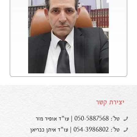
יצירת קשר
טל': 050-5887568 | עו"ד אופיר מזר
טל': 054-3986802 | עו"ד איתן כבריאן