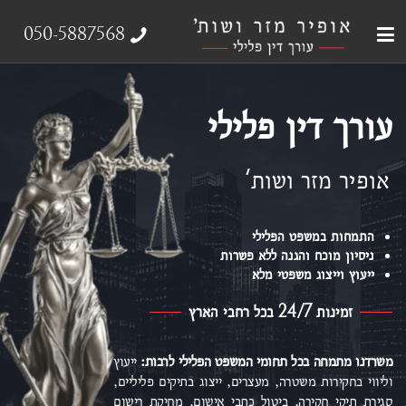
עבירות צווארון לבן
עורך דין פלילי
ייצוג נפגעי עבירה
אודות המשרד
תחומי התמחות
050-5887568
עורך דין פלילי
אופיר מזר ושות'
התמחות במשפט הפלילי
ניסיון מוכח והגנה ללא פשרות
ייעוץ וייצוג משפטי מלא
זמינות 24/7 בכל רחבי הארץ
משרדנו מתמחה בכל תחומי המשפט הפלילי
לרבות:
ייעוץ
וליווי בחקירות משטרה, מעצרים, ייצוג בתיקים פליליים,
סגירת תיקי חקירה, ביטול כתבי אישום,
מחיקת רישום