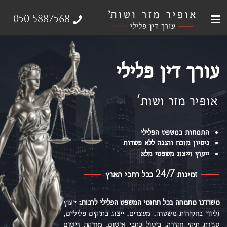
עבירות צווארון לבן
עורך דין פלילי
ייצוג נפגעי עבירה
אודות המשרד
תחומי התמחות
050-5887568
עורך דין פלילי
אופיר מזר ושות'
התמחות במשפט הפלילי
ניסיון מוכח והגנה ללא פשרות
ייעוץ וייצוג משפטי מלא
זמינות 24/7 בכל רחבי הארץ
משרדנו מתמחה בכל תחומי המשפט הפלילי
לרבות:
ייעוץ
וליווי בחקירות משטרה, מעצרים, ייצוג בתיקים פליליים,
סגירת תיקי חקירה, ביטול כתבי אישום,
מחיקת רישום