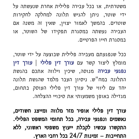
משטרתית, או בכל עבירה פלילית אחרת שנעשתה על
ידי שוטר, ניתן להגיש תלונה למחלקה לחקירות
שוטרים. בהמשך לאמור יצוין, שאין זה משנה אם
העבירה נעשתה במסגרת תפקידו של השוטר, או
במסגרת חייו הפרטיים.
ככל שנפגעתם מעבירה פלילית שבוצעה על ידי שוטר,
מומלץ ליצור קשר עם
עורך דין פלילי
|
עורך דין
נפגעי עבירה
מנוסה, שיכין וילווה אתכם בהגשת
התלונה במח"ש. ניסיון העבר מלמד שהגשת תלונה
יחד עם ליווי של עורך דין פלילי העוסק בתחום,
מגדילה באופן משמעותי את סיכויי ההצלחה.
עורך דין פלילי אופיר מזר מלווה ומייצג חשודים,
נאשמים ונפגעי עבירה, בכל תחומי המשפט הפלילי.
התקשרו עכשיו לקבלת ייעוץ משפטי ראשוני, ללא
התחייבות –
זמינות 24/7 בכל רחבי הארץ.