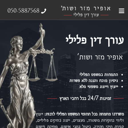
עבירות צווארון לבן
עורך דין פלילי
ייצוג נפגעי עבירה
אודות המשרד
תחומי התמחות
050-5887568
עורך דין פלילי
אופיר מזר ושות'
התמחות במשפט הפלילי
ניסיון מוכח והגנה ללא פשרות
ייעוץ וייצוג משפטי מלא
זמינות 24/7 בכל רחבי הארץ
משרדנו מתמחה בכל תחומי המשפט הפלילי
לרבות:
ייעוץ
וליווי בחקירות משטרה, מעצרים, ייצוג בתיקים פליליים,
סגירת תיקי חקירה, ביטול כתבי אישום,
מחיקת רישום