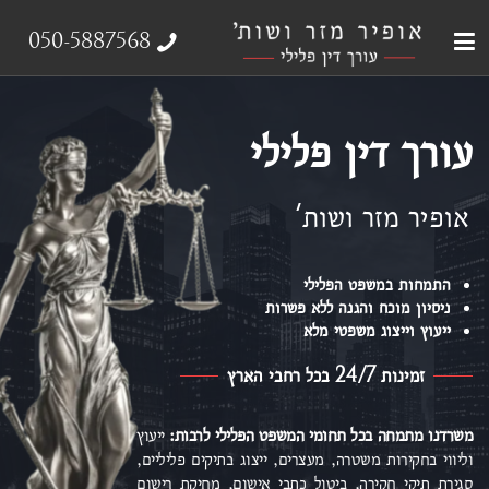
עבירות צווארון לבן
עורך דין פלילי
ייצוג נפגעי עבירה
אודות המשרד
תחומי התמחות
050-5887568
עורך דין פלילי
אופיר מזר ושות'
התמחות במשפט הפלילי
ניסיון מוכח והגנה ללא פשרות
ייעוץ וייצוג משפטי מלא
זמינות 24/7 בכל רחבי הארץ
משרדנו מתמחה בכל תחומי המשפט הפלילי
לרבות:
ייעוץ
וליווי בחקירות משטרה, מעצרים, ייצוג בתיקים פליליים,
סגירת תיקי חקירה, ביטול כתבי אישום,
מחיקת רישום