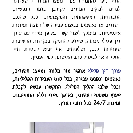
החוק נועד להתמודד עם תופעה חמורה זו שעלולה
לגרום לנזקים חמורים לקורבן ברמה הנפשית,
החברתית, המשפחתית והמקצועית. ככל שהנכם
חשודים או נאשמים בביצוע עבירה של הפצת תמונות
אינטימיות, מומלץ ליצור קשר באופן מיידי עם עורך
דין פלילי מנוסה, שיידע להתמקד בנקודות החשובות
שעוזרות לכם, ושלעיתים אף יביא לסגירת תיק
החקירה או לביטול כתב האישום, לפי העניין.
עורך דין פלילי
אופיר מזר מלווה ומייצג חשודים,
נאשמים ונפגעי עבירה, בכל סוגי העבירות הפליליות,
ובכל שלבי ההליך הפלילי. התקשרו עכשיו לקבלת
ייעוץ משפטי ראשוני, באופן מיידי וללא התחייבות.
זמינות 24/7 בכל רחבי הארץ.