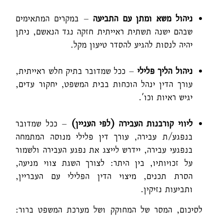
ניהול משא ומתן עם התביעה
– במקרים המתאימים
שבהם ישנה תשתית ראייתית חזקה נגד הנאשם, ניתן
יהיה לנסות להגיע להסדר טיעון מקל.
ניהול הליך פלילי
– ככל שמדובר בתיק חלש ראייתית,
עורך הדין ינהל הוכחות בבית המשפט, יחקור עדים,
יגיש ראיות וכו'.
ליווי קורבנות העבירה (לפי העניין)
– ככל שמדובר
בנפגע/ת עבירה, עורך דין פלילי מנוסה המתמחה
בנפגעי עבירה, יידרש לייצג את נפגע העבירה ולשמור
על זכויותיו, בין היתר: לצורך השגת צווי מניעה,
הסרת תכנים, מיצוי הדין הפלילי עם העבריין,
ותביעות נזיקין.
לסיכום, המסר של המחוקק ושל מערכת המשפט ברור: