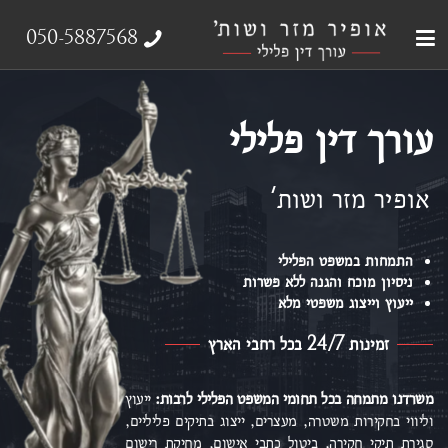
עבירות צווארון לבן
עורך דין פלילי
ייצוג נפגעי עבירה
אודות המשרד
תחומי התמחות
050-5887568
עורך דין פלילי
אופיר מזר ושות'
התמחות במשפט הפלילי
ניסיון מוכח והגנה ללא פשרות
ייעוץ וייצוג משפטי מלא
זמינות 24/7 בכל רחבי הארץ
משרדנו מתמחה בכל תחומי המשפט הפלילי
לרבות:
ייעוץ
וליווי בחקירות משטרה, מעצרים, ייצוג בתיקים פליליים,
סגירת תיקי חקירה, ביטול כתבי אישום,
מחיקת רישום