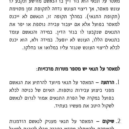
מאסר על תנאי הוא גזר דין בו הנאשם מורשע ונקבע לו
עונש מאסר, אך ריצוי העונש נדחה לתקופת זמן מסוימת
(תקופת התנאי). במהלך תקופה זו, הנאשם לא ייכנס
למאסר בפועל אלא אם יעבור עבירה נוספת או יפר את
התנאים שנקבעו לו בגזר הדין. במידה והנאשם עומד
בתנאים הללו, העונש לא יופעל. במידה ולא, הוא יכנס
לכלא לריצוי העונש שנגזר עליו במלואו או בחלקו.
למאסר על תנאי יש מספר מטרות מרכזיות
:
הרתעה –
המאסר על תנאי מיועד להרתיע את הנאשם
מפני ביצוע עבירות נוספות. האיום של כניסה לכלא
בפועל במקרה של הפרת התנאים אמור לגרום לנאשם
לשקול היטב את מעשיו בעתיד.
שיקום –
המאסר על תנאי מעניק לנאשם הזדמנות
להשתקם ולהשתלב מחדש בחברה מבלי להיכנס למעגל