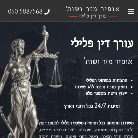
עבירות צווארון לבן
עורך דין פלילי
ייצוג נפגעי עבירה
אודות המשרד
תחומי התמחות
050-5887568
עורך דין פלילי
אופיר מזר ושות'
התמחות במשפט הפלילי
ניסיון מוכח והגנה ללא פשרות
ייעוץ וייצוג משפטי מלא
זמינות 24/7 בכל רחבי הארץ
משרדנו מתמחה בכל תחומי המשפט הפלילי
לרבות:
ייעוץ
וליווי בחקירות משטרה, מעצרים, ייצוג בתיקים פליליים,
סגירת תיקי חקירה, ביטול כתבי אישום,
מחיקת רישום