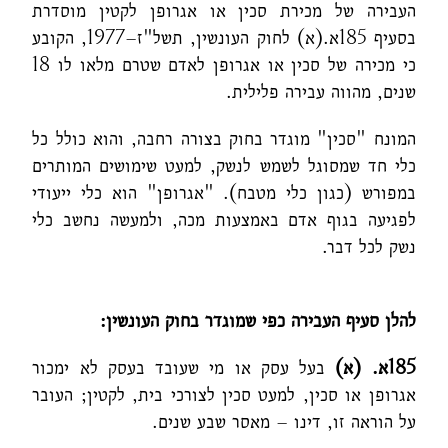
העבירה של מכירת סכין או אגרופן לקטין מוסדרת
בסעיף 185א.(א) לחוק העונשין, תשל"ז–1977, הקובע
כי מכירה של סכין או אגרופן לאדם שטרם מלאו לו 18
שנים, מהווה עבירה פלילית.
המונח "סכין" מוגדר בחוק בצורה רחבה, והוא כולל כל
כלי חד שמסוגל לשמש לנשק, למעט שימושים המותרים
במפורש (כגון כלי מטבח). "אגרופן" הוא כלי ייעודי
לפגיעה בגוף אדם באמצעות מכה, ולמעשה נחשב כלי
נשק לכל דבר.
להלן סעיף העבירה כפי שמוגדר בחוק העונשין:
185א. (א)
בעל עסק או מי שעובד בעסק לא ימכור
אגרופן או סכין, למעט סכין לצורכי בית, לקטין; העובר
על הוראה זו, דינו – מאסר שבע שנים.