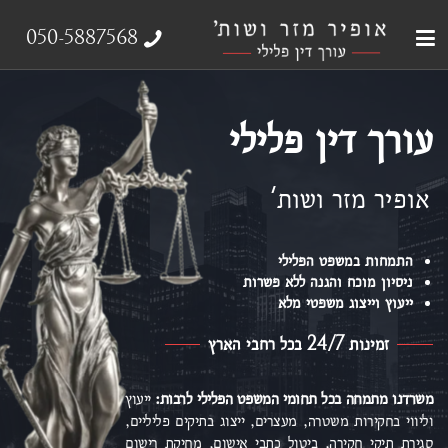
עבירות צווארון לבן
עורך דין פלילי
ייצוג נפגעי עבירה
אודות המשרד
תחומי התמחות
050-5887568
עורך דין פלילי
אופיר מזר ושות'
התמחות במשפט הפלילי
ניסיון מוכח והגנה ללא פשרות
ייעוץ וייצוג משפטי מלא
זמינות 24/7 בכל רחבי הארץ
משרדנו מתמחה בכל תחומי המשפט הפלילי
לרבות:
ייעוץ
וליווי בחקירות משטרה, מעצרים, ייצוג בתיקים פליליים,
סגירת תיקי חקירה, ביטול כתבי אישום,
מחיקת רישום