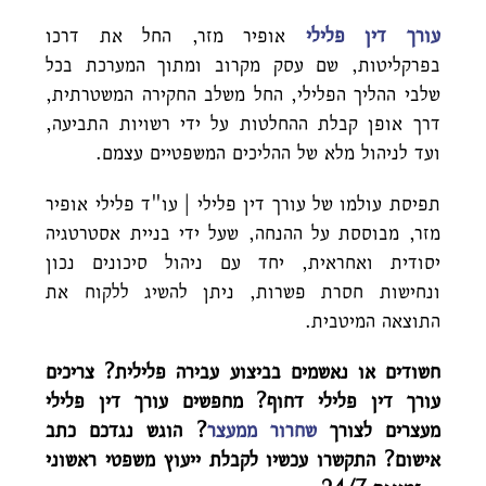
עורך דין פלילי
אופיר מזר, החל את דרכו
בפרקליטות, שם עסק מקרוב ומתוך המערכת בכל
שלבי ההליך הפלילי, החל משלב החקירה המשטרתית,
דרך אופן קבלת ההחלטות על ידי רשויות התביעה,
ועד לניהול מלא של ההליכים המשפטיים עצמם.
תפיסת עולמו של עורך דין פלילי | עו"ד פלילי אופיר
מזר, מבוססת על ההנחה, שעל ידי בניית אסטרטגיה
יסודית ואחראית, יחד עם ניהול סיכונים נכון
ונחישות חסרת פשרות, ניתן להשיג ללקוח את
התוצאה המיטבית.
חשודים או נאשמים בביצוע עבירה פלילית? צריכים
עורך דין פלילי דחוף? מחפשים עורך דין פלילי
מעצרים לצורך
שחרור ממעצר
? הוגש נגדכם כתב
אישום? התקשרו עכשיו לקבלת ייעוץ משפטי ראשוני