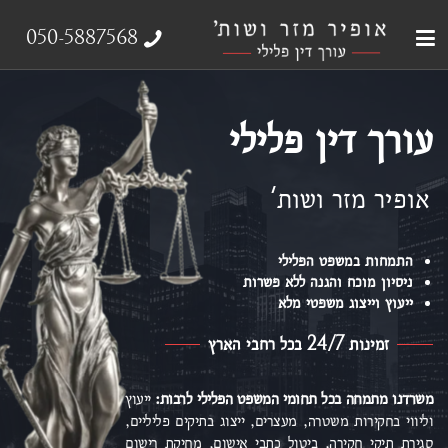
עבירות צווארון לבן
עורך דין פלילי
ייצוג נפגעי עבירה
אודות המשרד
תחומי התמחות
050-5887568
עורך דין פלילי
אופיר מזר ושות'
התמחות במשפט הפלילי
ניסיון מוכח והגנה ללא פשרות
ייעוץ וייצוג משפטי מלא
זמינות 24/7 בכל רחבי הארץ
משרדנו מתמחה בכל תחומי המשפט הפלילי
לרבות:
ייעוץ
וליווי בחקירות משטרה, מעצרים, ייצוג בתיקים פליליים,
סגירת תיקי חקירה, ביטול כתבי אישום,
מחיקת רישום