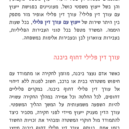
והן בשל ייעוץ משפטי כושל. מעוניינים בפגישת ייעוץ
עם עורך דין פלילי? עורך דין פלילי אופיר מזר מספק
בין היתר שירות של
ייעוץ עם עורך דין
פלילי
, בכל שעות
היממה. המשרד מטפל בכל סוגי העבירות הפליליות,
בעבירות צווארון לבן ובעבירות אלימות במשפחה.
עורך דין פלילי דחוף ביבנה
כאשר אדם נעצר ביבנה, מוזמן לחקירה או מתמודד עם
חיפוש משטרתי בבית או ברכב, חשוב לפנות ללא דיחוי
אל עורך דין פלילי דחוף ביבנה. במקרים פליליים
דחופים, לכל החלטה וכל אמירה במהלך החקירה עשויה
להיות השפעה משמעותית על המשך ההליך המשפטי.
עורך הדין מעניק ייעוץ מיידי לפני חקירה, מסביר כיצד
להתמודד מול חוקרי המשטרה ומבהיר את זכויות החשוד
בזמן אמת. בנוסף, עורך דין פלילי דחוף ביבנה מייצג