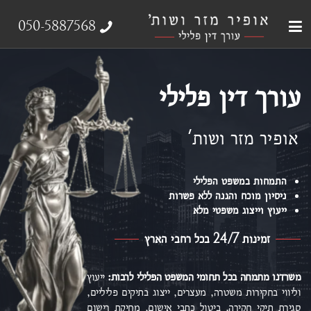
עבירות צווארון לבן
עורך דין פלילי
ייצוג נפגעי עבירה
אודות המשרד
תחומי התמחות
050-5887568
עורך דין פלילי
אופיר מזר ושות'
התמחות במשפט הפלילי
ניסיון מוכח והגנה ללא פשרות
ייעוץ וייצוג משפטי מלא
זמינות 24/7 בכל רחבי הארץ
משרדנו מתמחה בכל תחומי המשפט הפלילי
לרבות:
ייעוץ
וליווי בחקירות משטרה, מעצרים, ייצוג בתיקים פליליים,
סגירת תיקי חקירה, ביטול כתבי אישום,
מחיקת רישום