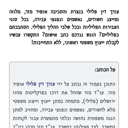
עורך דין פלילי בנצרת והסביבה אופיר מזר, מלווה
ומייצג חשודים, נאשמים ונפגעי עבירה, בכל סוגי
העבירות הפליליות ובכל שלבי ההליך הפלילי. הסתבכתם
בפליליים? הוגש נגדכם כתב אישום? התקשרו עכשיו
לקבלת ייעוץ משפטי ראשוני, ללא התחייבות!
על הכותב:
התוכן בעמוד זה נכתב על ידי
עורך דין פלילי
אופיר
מזר. עו"ד מזר שהחל את דרכו בפרקליטות מחוז
ירושלים (פלילי), מתמחה במתן ייעוץ וייצוג משפטי
מלא לחשודים, נאשמים ונפגעי עבירה, ומחויב למתן
הגנה משפטית נחושה ובלתי מתפשרת עבור לקוחות
המשרד. לצד פעילותו במשרד, עו"ד מזר מכהן כיו"ר