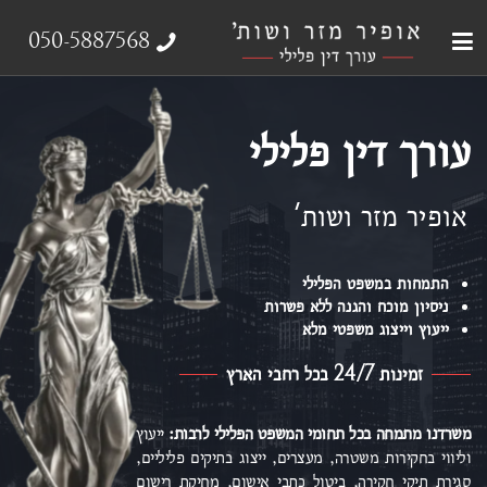
עבירות צווארון לבן
עורך דין פלילי
ייצוג נפגעי עבירה
אודות המשרד
תחומי התמחות
050-5887568
עורך דין פלילי
אופיר מזר ושות'
התמחות במשפט הפלילי
ניסיון מוכח והגנה ללא פשרות
ייעוץ וייצוג משפטי מלא
זמינות 24/7 בכל רחבי הארץ
משרדנו מתמחה בכל תחומי המשפט הפלילי
לרבות:
ייעוץ
וליווי בחקירות משטרה, מעצרים, ייצוג בתיקים פליליים,
סגירת תיקי חקירה, ביטול כתבי אישום,
מחיקת רישום