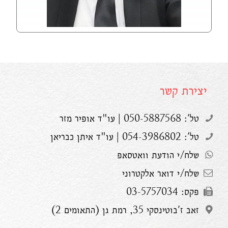
יצירת קשר
טל': 050-5887568 | עו"ד אופיר מזר
טל': 054-3986802 | עו"ד איתן כבריאן
שלח/י הודעת וואטסאפ
שלח/י דואר אלקטרוני
פקס: 03-5757034
זאב ז'בוטינסקי 35, רמת גן (התאומים 2)