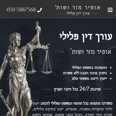
עבירות צווארון לבן
עורך דין פלילי
ייצוג נפגעי עבירה
אודות המשרד
תחומי התמחות
050-5887568
עורך דין פלילי
אופיר מזר ושות'
התמחות במשפט הפלילי
ניסיון מוכח והגנה ללא פשרות
ייעוץ וייצוג משפטי מלא
זמינות 24/7 בכל רחבי הארץ
משרדנו מתמחה בכל תחומי המשפט הפלילי
לרבות:
ייעוץ
וליווי בחקירות משטרה, מעצרים, ייצוג בתיקים פליליים,
סגירת תיקי חקירה, ביטול כתבי אישום,
מחיקת רישום