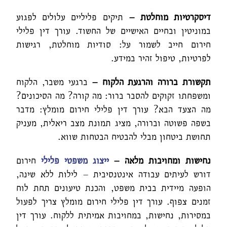
דיסקרטיות מוחלטת
–
תיקים פליליים עלולים לפגוע
במוניטין ובחיים האישיים של החשוד. עורך דין פלילי
חירום חייב לשמור על: סודיות מוחלטת, רגישות
לפרטיות, טיפול זהיר במידע.
תקשורת ברורה והרגעת הלקוח
–
ברגעי משבר, הלקוח
ומשפחתו זקוקים להסבר ברור: מה קורה? מה הסיכונים?
מה הצעד הבא? עורך דין פלילי חירום מומלץ: מדבר
בשפה פשוטה וברורה, מציג תמונת מצב ריאלית, מעניק
תחושת ביטחון מבלי להבטיח הבטחות שווא.
נחישות ומחויבות מלאה
–
ייצוג משפטי פלילי
חירום
דורש לעיתים עבודה אינטנסיבית – לילות ללא שינה,
הופעה מיידית בבית משפט, והכנת טיעונים תחת לוח
זמנים צפוף. עורך דין פלילי חירום מומלץ צריך לפעול
במסירות, נחישות, במחויבות אמיתית ללקוח. עורך דין