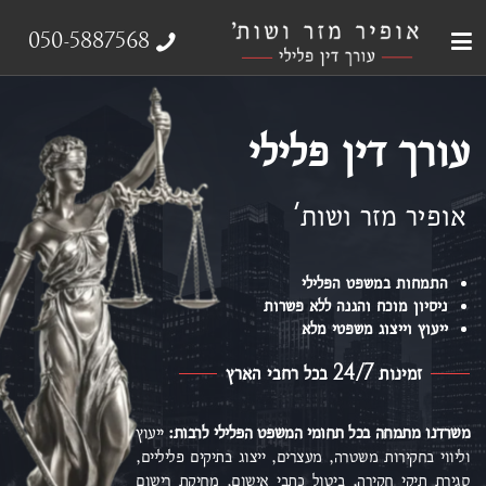
עבירות צווארון לבן
עורך דין פלילי
ייצוג נפגעי עבירה
אודות המשרד
תחומי התמחות
050-5887568
עורך דין פלילי
אופיר מזר ושות'
התמחות במשפט הפלילי
ניסיון מוכח והגנה ללא פשרות
ייעוץ וייצוג משפטי מלא
זמינות 24/7 בכל רחבי הארץ
משרדנו מתמחה בכל תחומי המשפט הפלילי
לרבות:
ייעוץ
וליווי בחקירות משטרה, מעצרים, ייצוג בתיקים פליליים,
סגירת תיקי חקירה, ביטול כתבי אישום,
מחיקת רישום