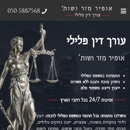
עבירות צווארון לבן
עורך דין פלילי
ייצוג נפגעי עבירה
אודות המשרד
תחומי התמחות
050-5887568
עורך דין פלילי
אופיר מזר ושות'
התמחות במשפט הפלילי
ניסיון מוכח והגנה ללא פשרות
ייעוץ וייצוג משפטי מלא
זמינות 24/7 בכל רחבי הארץ
משרדנו מתמחה בכל תחומי המשפט הפלילי
לרבות:
ייעוץ
וליווי בחקירות משטרה, מעצרים, ייצוג בתיקים פליליים,
סגירת תיקי חקירה, ביטול כתבי אישום,
מחיקת רישום