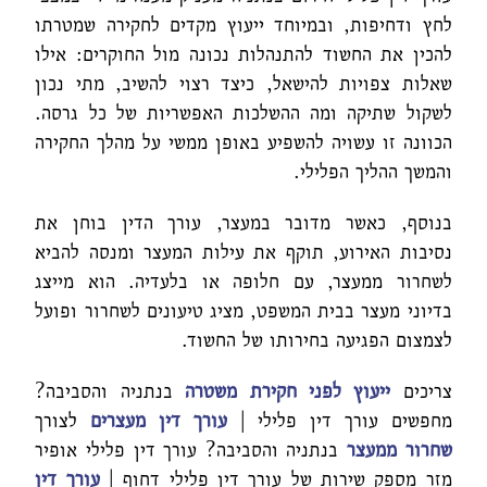
לחץ ודחיפות, ובמיוחד ייעוץ מקדים לחקירה שמטרתו
להכין את החשוד להתנהלות נכונה מול החוקרים: אילו
שאלות צפויות להישאל, כיצד רצוי להשיב, מתי נכון
לשקול שתיקה ומה ההשלכות האפשריות של כל גרסה.
הכוונה זו עשויה להשפיע באופן ממשי על מהלך החקירה
והמשך ההליך הפלילי.
בנוסף, כאשר מדובר במעצר, עורך הדין בוחן את
נסיבות האירוע, תוקף את עילות המעצר ומנסה להביא
לשחרור ממעצר, עם חלופה או בלעדיה. הוא מייצג
בדיוני מעצר בבית המשפט, מציג טיעונים לשחרור ופועל
לצמצום הפגיעה בחירותו של החשוד.
צריכים
ייעוץ לפני חקירת משטרה
בנתניה והסביבה?
מחפשים עורך דין פלילי |
עורך דין מעצרים
לצורך
שחרור ממעצר
בנתניה והסביבה? עורך דין פלילי אופיר
מזר מספק שירות של עורך דין פלילי דחוף |
עורך דין