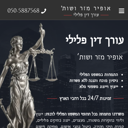
עבירות צווארון לבן
עורך דין פלילי
ייצוג נפגעי עבירה
אודות המשרד
תחומי התמחות
050-5887568
עורך דין פלילי
אופיר מזר ושות'
התמחות במשפט הפלילי
ניסיון מוכח והגנה ללא פשרות
ייעוץ וייצוג משפטי מלא
זמינות 24/7 בכל רחבי הארץ
משרדנו מתמחה בכל תחומי המשפט הפלילי
לרבות:
ייעוץ
וליווי בחקירות משטרה, מעצרים, ייצוג בתיקים פליליים,
סגירת תיקי חקירה, ביטול כתבי אישום,
מחיקת רישום