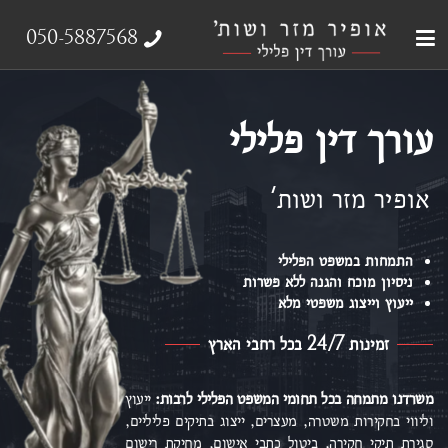
עבירות צווארון לבן
עורך דין פלילי
ייצוג נפגעי עבירה
אודות המשרד
תחומי התמחות
050-5887568
עורך דין פלילי
אופיר מזר ושות'
התמחות במשפט הפלילי
ניסיון מוכח והגנה ללא פשרות
ייעוץ וייצוג משפטי מלא
זמינות 24/7 בכל רחבי הארץ
משרדנו מתמחה בכל תחומי המשפט הפלילי
לרבות:
ייעוץ
וליווי בחקירות משטרה, מעצרים, ייצוג בתיקים פליליים,
סגירת תיקי חקירה, ביטול כתבי אישום,
מחיקת רישום