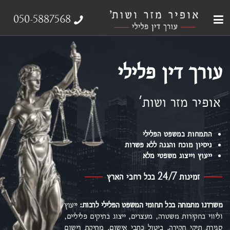
עבירות צווארון לבן
עורך דין פלילי
ייצוג נפגעי עבירה
אודות המשרד
תחומי התמחות
050-5887568
עורך דין פלילי
אופיר מזר ושות'
התמחות במשפט הפלילי
ניסיון מוכח והגנה ללא פשרות
ייעוץ וייצוג משפטי מלא
זמינות 24/7 בכל רחבי הארץ
משרדנו מתמחה בכל תחומי המשפט הפלילי
לרבות:
ייעוץ
וליווי בחקירות משטרה, מעצרים, ייצוג בתיקים פליליים,
סגירת תיקי חקירה, ביטול כתבי אישום,
מחיקת רישום