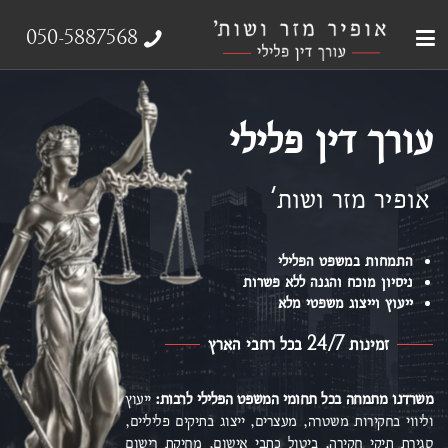
עבירות צווארון לבן
עורך דין פלילי
ייצוג נפגעי עבירה
אודות המשרד
תחומי התמחות
050-5887568
עורך דין פלילי
אופיר מזר ושות'
התמחות במשפט הפלילי
ניסיון מוכח והגנה ללא פשרות
ייעוץ וייצוג משפטי מלא
זמינות 24/7 בכל רחבי הארץ
משרדנו מתמחה בכל תחומי המשפט הפלילי
לרבות:
ייעוץ
וליווי בחקירות משטרה, מעצרים, ייצוג בתיקים פליליים,
סגירת תיקי חקירה, ביטול כתבי אישום,
מחיקת רישום