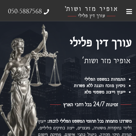
עבירות צווארון לבן
עורך דין פלילי
ייצוג נפגעי עבירה
אודות המשרד
תחומי התמחות
050-5887568
עורך דין פלילי
אופיר מזר ושות'
התמחות במשפט הפלילי
ניסיון מוכח והגנה ללא פשרות
ייעוץ וייצוג משפטי מלא
זמינות 24/7 בכל רחבי הארץ
משרדנו מתמחה בכל תחומי המשפט הפלילי
לרבות:
ייעוץ
וליווי בחקירות משטרה, מעצרים, ייצוג בתיקים פליליים,
סגירת תיקי חקירה, ביטול כתבי אישום,
מחיקת רישום