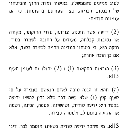
לסוג עניינים שהממשלה, באישור ועדת החוץ והביטחון
של הכנסת, הכריזה, בצו שפורסם ברשומות, כי הם
עניינים סודיים;
(2) ידיעה אשר תוכנה, צורתה, סדרי החזקתה, מקורה
או נסיבות קבלתה, מעידים על החובה לשמרה בסוד,
חזקה היא, כי ביטחון המדינה מחייב לשמרה בסוד, אלא
אם כן הוכח אחרת;
(3) הוראות פסקאות (1) ו-(2) יחולו גם לעניין סעיף
113א.
(ה) תהא זו הגנה טובה לאדם הנאשם בעבירה על פי
סעיף קטן (ג) שלא עשה דבר שלא כדין להשיג ידיעה
באשר היא ידיעה סודית, ושהשיגה, אספה, הכינה, רשמה
או החזיקה בתום לב ולמטרה סבירה.
113
א.
מי שמסר ידיעה סודית כשאינו מוסמך לכך, דינו