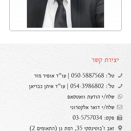
יצירת קשר
טל': 050-5887568 | עו"ד אופיר מזר
טל': 054-3986802 | עו"ד איתן כבריאן
שלח/י הודעת וואטסאפ
שלח/י דואר אלקטרוני
פקס: 03-5757034
זאב ז'בוטינסקי 35, רמת גן (התאומים 2)