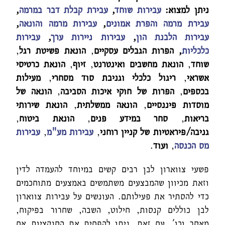
ניתן למצוא:
עבירות שוחד
,
עבירת קבלת דבר במרמה
,
עבירת מרמה והפרת אמונים
,
עבירות מרמה והונאה
,
עבירות הלבנת הון
,
עבירות ניירות ערך
,
עבירות
כלכליות
,
הפרות הגבלים עסקיים
,
הונאת פשיטת רגל
,
שוחד
,
הונאת מחשבים ואינטרנט
,
זיוף
,
הונאת כרטיסי
אשראי
,
ריגול כלכלי וגניבת סוד מסחרי
,
מעילות
בכספים
,
הפרות של חוקי איכות הסביבה
,
הונאה של
מוסדות פיננסיים
,
הונאה ממשלתית
,
הונאת שירותי
בריאות
,
סחר במידע פנים
,
הונאת ביטוח
,
גניבה/פיראטיות של קניין רוחני
,
עבירות מע"מ
,
עבירות
מס הכנסה
,
ועוד
.
פשעי צווארון לבן רבים קשים במיוחד להעמדה לדין
וזאת מכיוון שהמבצעים משתמשים באמצעים מתוחכמים
כדי להסתיר את פעילותם. העונשים על עבירות צווארון
לבן כוללים קנסות, חילוט, השבה, שחרור בפיקוח,
מאסר וכו'. עם זאת, ניתן להפחית את הסנקציות אם