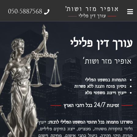
עבירות צווארון לבן
עורך דין פלילי
ייצוג נפגעי עבירה
אודות המשרד
תחומי התמחות
050-5887568
עורך דין פלילי
אופיר מזר ושות'
התמחות במשפט הפלילי
ניסיון מוכח והגנה ללא פשרות
ייעוץ וייצוג משפטי מלא
זמינות 24/7 בכל רחבי הארץ
משרדנו מתמחה בכל תחומי המשפט הפלילי
לרבות:
ייעוץ
וליווי בחקירות משטרה, מעצרים, ייצוג בתיקים פליליים,
סגירת תיקי חקירה, ביטול כתבי אישום,
מחיקת רישום