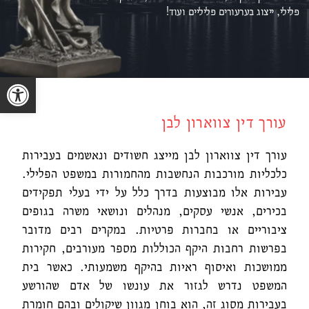
פלילי, ייצוג ב
ערעורים פליליים ועוד!
פתח סרגל נגישות
עורך דין צווארון לבן
עורך דין צווארון לבן
מייצג חשודים ונאשמים בעבירות
כלכליות מורכבות הנחשבות מהחמורות במשפט הפלילי.
עבירות אלו מבוצעות בדרך כלל על ידי בעלי תפקידים
בכירים, אנשי עסקים, מנהלים ונושאי משרה בגופים
ציבוריים או בחברות פרטיות. במקרים רבים מדובר
בפרשות רחבות היקף הכוללות מספר מעורבים, חקירות
ממושכות ואיסוף ראיות בהיקף משמעותי. כאשר בית
המשפט נדרש לגזור את עונשו של אדם שהורשע
בעבירות מסוג זה, הוא בוחן מגוון שיקולים ובהם חומרת